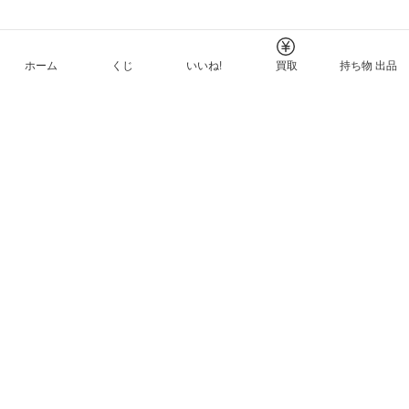
ホーム
くじ
いいね!
買取
持ち物 出品
メルカリNFTについて
ヘルプとガイド
プライバシーと利用規約
© Mercari, Inc.