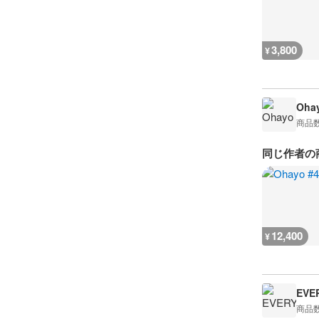
3,800
¥
Oha
商品
同じ作者の
12,400
¥
EVE
商品