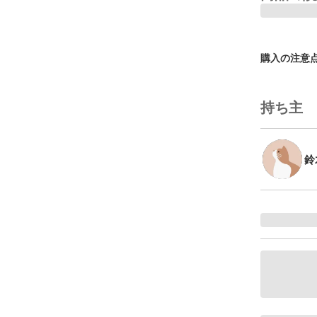
購入の注意
持ち主
鈴