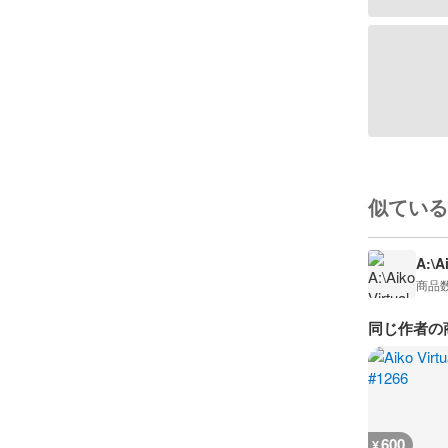
似ている
A:\A
商品
同じ作者の
600
¥