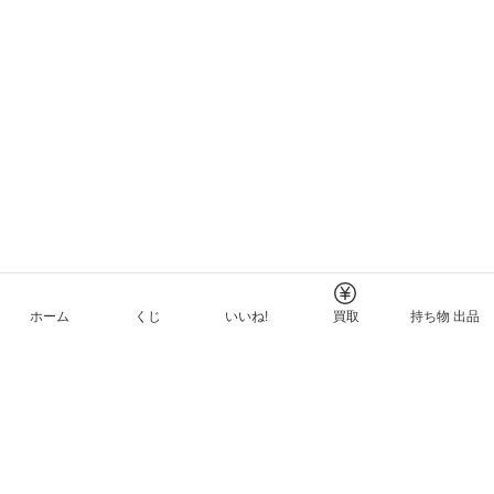
ホーム
くじ
いいね!
買取
持ち物 出品
メルカリNFTについて