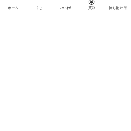
ホーム
くじ
いいね!
買取
持ち物 出品
メルカリNFTについて
ヘルプとガイド
プライバシーと利用規約
© Mercari, Inc.