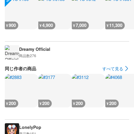
900
4,900
7,000
11,300
¥
¥
¥
¥
Dreamy Official
商品数
276
同じ作者の商品
すべて見る
200
200
200
200
¥
¥
¥
¥
LonelyPop
商品数
151