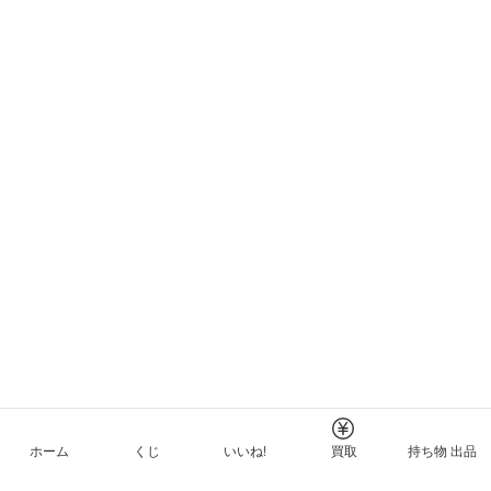
ホーム
くじ
いいね!
買取
持ち物 出品