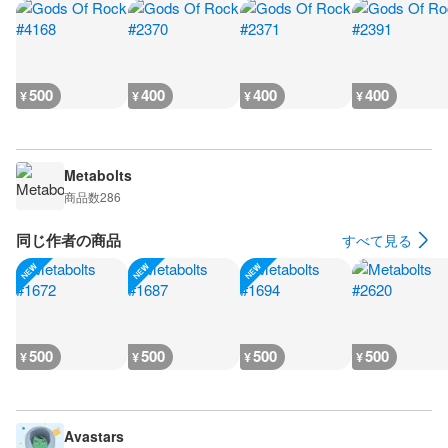
500
400
400
400
¥
¥
¥
¥
Metabolts
商品数
286
同じ作者の商品
すべて見る
500
500
500
500
¥
¥
¥
¥
Avastars