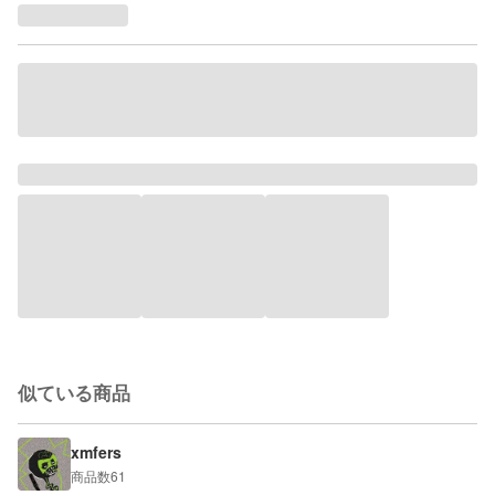
似ている商品
xmfers
商品数
61