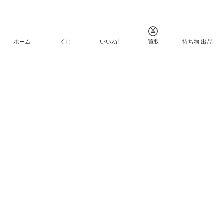
ホーム
くじ
いいね!
買取
持ち物 出品
メルカリNFTについて
ヘルプとガイド
プライバシーと利用規約
© Mercari, Inc.