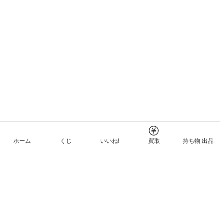
ホーム
くじ
いいね!
買取
持ち物 出品
メルカリNFTについて