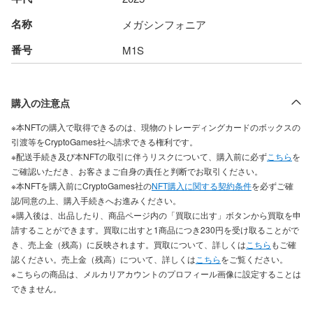
名称
メガシンフォニア
番号
M1S
購入の注意点
※本NFTの購入で取得できるのは、現物のトレーディングカードのボックスの
引渡等をCryptoGames社へ請求できる権利です。
※配送手続き及び本NFTの取引に伴うリスクについて、購入前に必ず
こちら
を
ご確認いただき、お客さまご自身の責任と判断でお取引ください。
※本NFTを購入前にCryptoGames社の
NFT購入に関する契約条件
を必ずご確
認/同意の上、購入手続きへお進みください。
※購入後は、出品したり、商品ページ内の「買取に出す」ボタンから買取を申
請することができます。買取に出すと1商品につき230円を受け取ることがで
き、売上金（残高）に反映されます。買取について、詳しくは
こちら
もご確
認ください。売上金（残高）について、詳しくは
こちら
をご覧ください。
※こちらの商品は、メルカリアカウントのプロフィール画像に設定することは
できません。