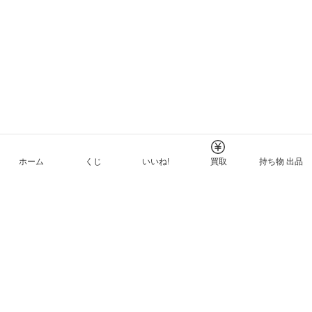
ホーム
くじ
いいね!
買取
持ち物 出品
メルカリNFTについて
ヘルプとガイド
プライバシーと利用規約