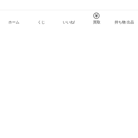
ホーム
くじ
いいね!
買取
持ち物 出品
メルカリNFTについて
ヘルプとガイド
プライバシーと利用規約
© Mercari, Inc.