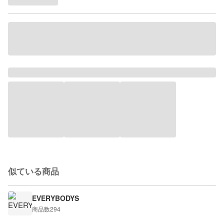
似ている商品
EVERYBODYS
商品数
294