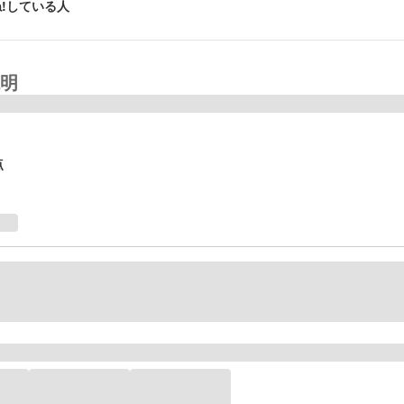
!している人
明
点