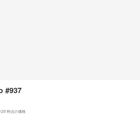
o #937
9:20
時点の価格