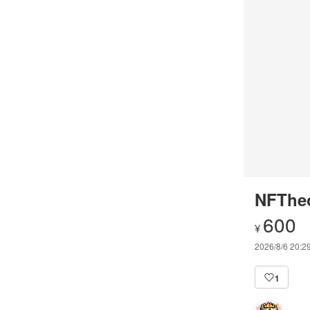
NFThe
600
¥
2026/8/6 20:2
1