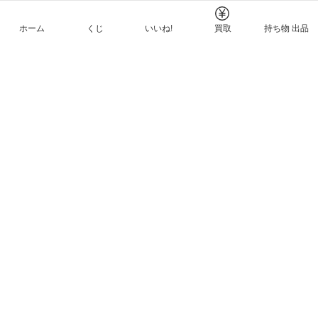
ホーム
くじ
いいね!
買取
持ち物 出品
メルカリNFTについて
ヘルプとガイド
プライバシーと利用規約
© Mercari, Inc.