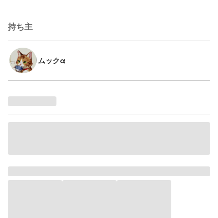
持ち主
ムックα