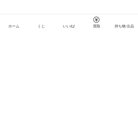
ホーム
くじ
いいね!
買取
持ち物 出品
メルカリNFTについて
ヘルプとガイド
プライバシーと利用規約
© Mercari, Inc.