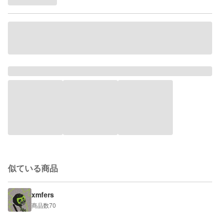
似ている商品
xmfers
商品数
70