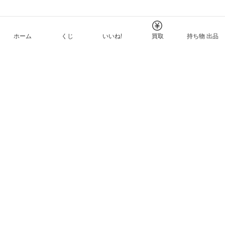
ホーム
くじ
いいね!
買取
持ち物 出品
メルカリNFTについて
ヘルプとガイド
プライバシーと利用規約
© Mercari, Inc.