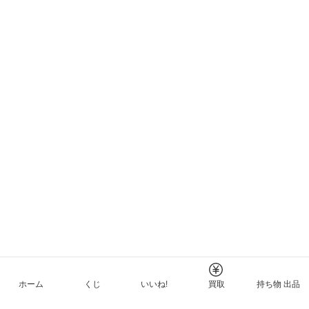
ホーム
くじ
いいね!
買取
持ち物 出品