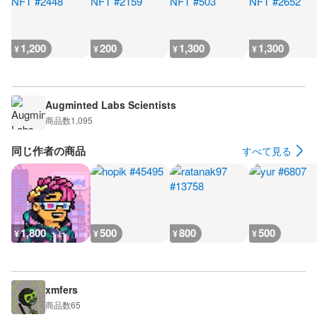
1,200
200
1,300
1,300
¥
¥
¥
¥
Augminted Labs Scientists
商品数
1,095
同じ作者の商品
すべて見る
1,800
500
800
500
¥
¥
¥
¥
xmfers
商品数
65