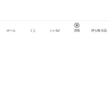
ホーム
くじ
いいね!
買取
持ち物 出品
メルカリNFTについて
ヘルプとガイド
プライバシーと利用規約