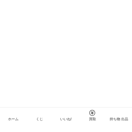
ホーム
くじ
いいね!
買取
持ち物 出品