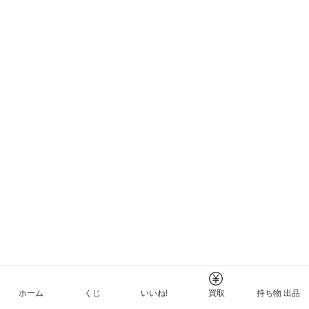
ホーム
くじ
いいね!
買取
持ち物 出品