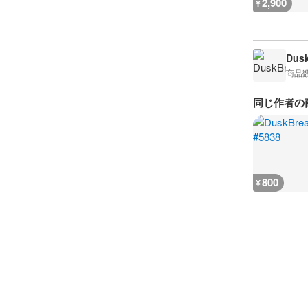
2,900
¥
Dusk
商品
同じ作者の
800
¥