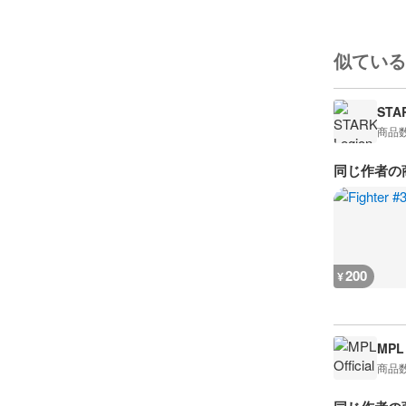
似ている
STA
商品
同じ作者の
200
¥
MPL 
商品