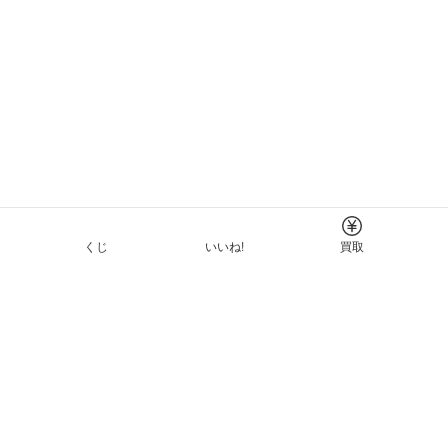
くじ
いいね!
買取
Tについて
イド