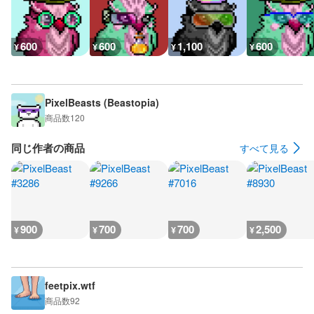
600
600
1,100
600
¥
¥
¥
¥
PixelBeasts (Beastopia)
商品数
120
同じ作者の商品
すべて見る
900
700
700
2,500
¥
¥
¥
¥
feetpix.wtf
商品数
92