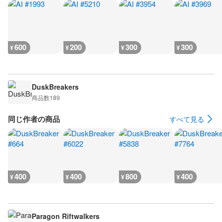
600
200
300
300
¥
¥
¥
¥
DuskBreakers
商品数
189
同じ作者の商品
すべて見る
400
400
800
400
¥
¥
¥
¥
Paragon Riftwalkers