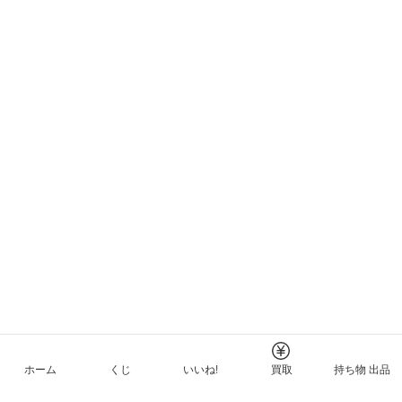
ホーム
くじ
いいね!
買取
持ち物 出品