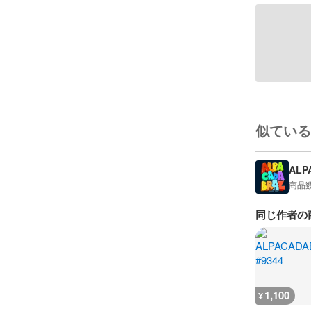
似ている
ALP
商品
同じ作者の
1,100
¥