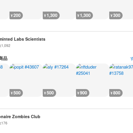
200
1,300
1,300
300
¥
¥
¥
¥
inted Labs Scientists
数
1,092
商品
500
500
900
800
¥
¥
¥
¥
ionaire Zombies Club
数
176