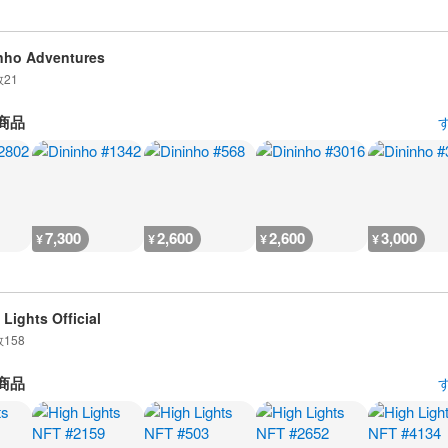
nho Adventures
数
21
商品
7,300
2,600
2,600
3,000
¥
¥
¥
¥
 Lights Official
数
158
商品