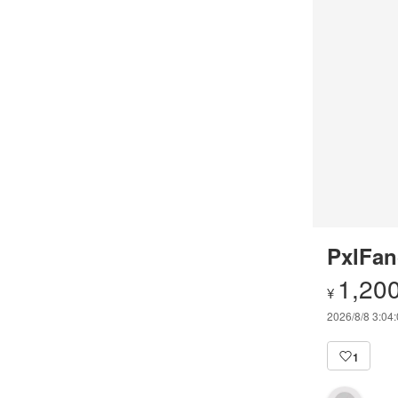
PxlFan
1,20
¥
2026/8/8 3:04
1