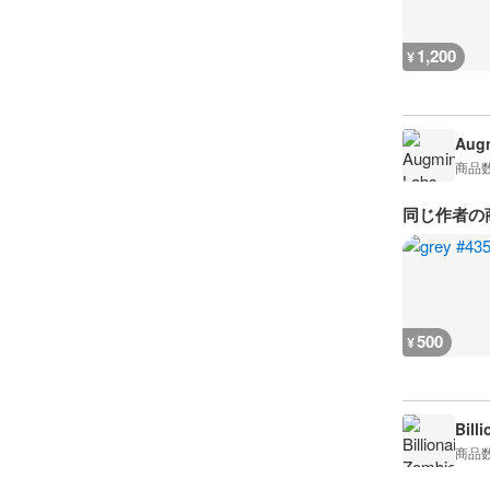
1,200
¥
Augm
商品
同じ作者の
500
¥
Bill
商品