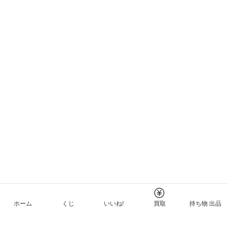
ホーム
くじ
いいね!
買取
持ち物 出品