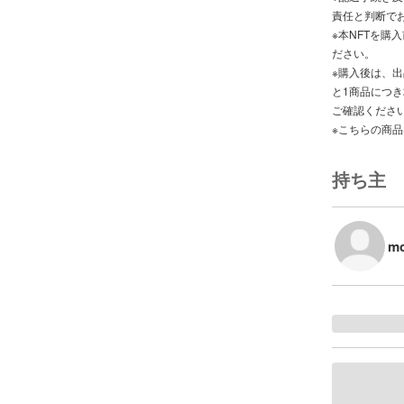
責任と判断で
※本NFTを購入前
ださい。
※購入後は、
と1商品につ
ご確認くださ
※こちらの商
持ち主
m