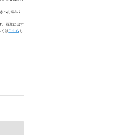
続きへお進みく
す。買取に出す
しくは
こちら
も