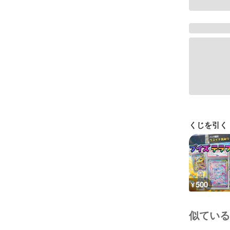
くじを引く
500
¥
似ている