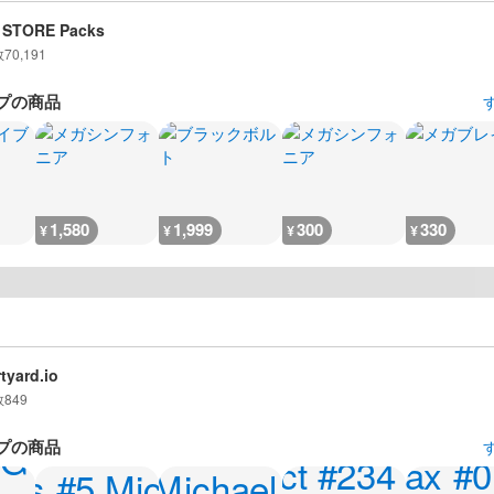
 STORE Packs
数
70,191
プの商品
1,580
1,999
300
330
¥
¥
¥
¥
tyard.io
数
849
プの商品