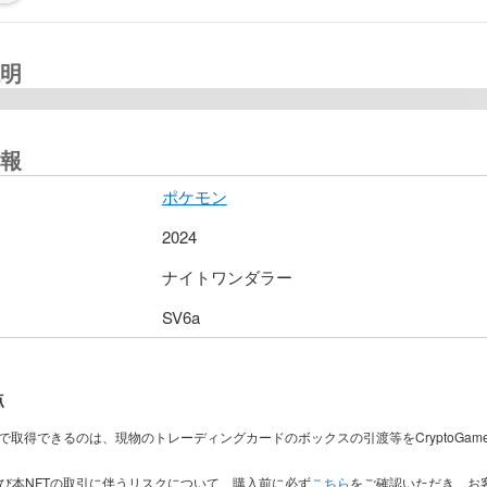
明
報
ポケモン
2024
ナイトワンダラー
SV6a
点
入で取得できるのは、現物のトレーディングカードのボックスの引渡等をCryptoGam
。
及び本NFTの取引に伴うリスクについて、購入前に必ず
こちら
をご確認いただき、お