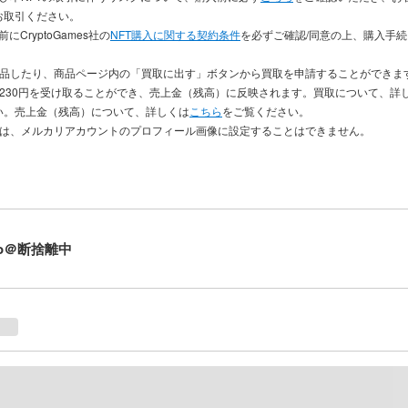
お取引ください。
にCryptoGames社の
NFT購入に関する契約条件
を必ずご確認/同意の上、購入手
出品したり、商品ページ内の「買取に出す」ボタンから買取を申請することができま
き230円を受け取ることができ、売上金（残高）に反映されます。買取について、詳
い。売上金（残高）について、詳しくは
こちら
をご覧ください。
品は、メルカリアカウントのプロフィール画像に設定することはできません。
o＠断捨離中