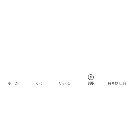
ホーム
くじ
いいね!
買取
持ち物 出品
メルカリNFTについて