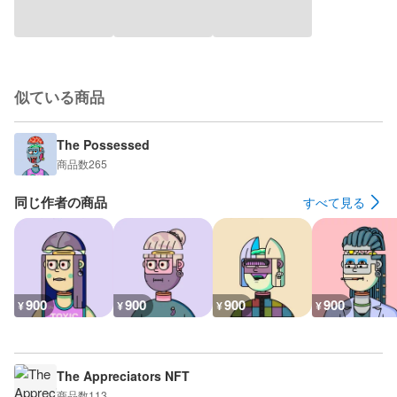
似ている商品
The Possessed
商品数
265
同じ作者の商品
すべて見る
900
900
900
900
¥
¥
¥
¥
The Appreciators NFT
商品数
113