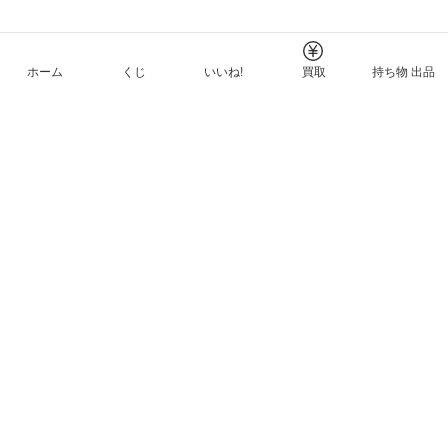
ホーム
くじ
いいね!
買取
持ち物 出品
メルカリNFTについて
ヘルプとガイド
プライバシーと利用規約
© Mercari, Inc.