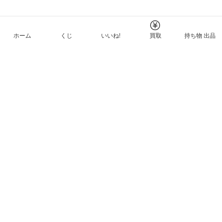
ホーム
くじ
いいね!
買取
持ち物 出品
メルカリNFTについて
ヘルプとガイド
プライバシーと利用規約
© Mercari, Inc.