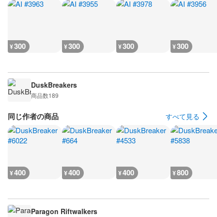
300
300
300
300
¥
¥
¥
¥
DuskBreakers
商品数
189
同じ作者の商品
すべて見る
400
400
400
800
¥
¥
¥
¥
Paragon Riftwalkers