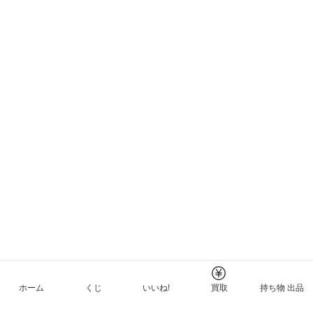
ホーム
くじ
いいね!
買取
持ち物 出品