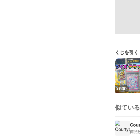
くじを引く
500
¥
似ている
Cour
商品