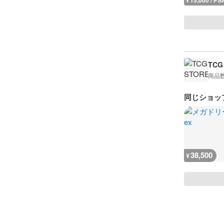
15,000 / PS
¥
TCG
商品
同じショッ
38,500
¥