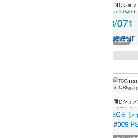
同じショッ
3,400
¥
TCG
商品
同じショッ