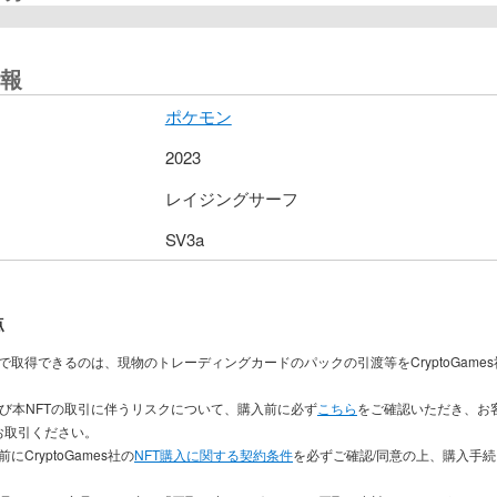
報
ポケモン
2023
レイジングサーフ
SV3a
点
入で取得できるのは、現物のトレーディングカードのパックの引渡等をCryptoGame
及び本NFTの取引に伴うリスクについて、購入前に必ず
こちら
をご確認いただき、お
お取引ください。
にCryptoGames社の
NFT購入に関する契約条件
を必ずご確認/同意の上、購入手