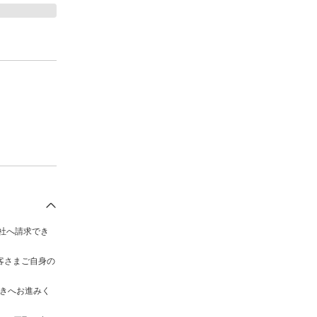
s社へ請求でき
客さまご自身の
続きへお進みく