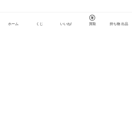
ホーム
くじ
いいね!
買取
持ち物 出品
メルカリNFTについて
ヘルプとガイド
プライバシーと利用規約
© Mercari, Inc.