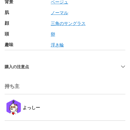
背景
ベージュ
肌
ノーマル
顔
三角のサングラス
頭
卵
趣味
浮き輪
購入の注意点
持ち主
よっしー