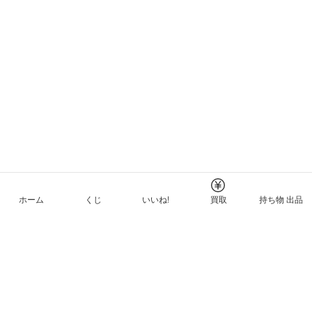
ホーム
くじ
いいね!
買取
持ち物 出品
メルカリNFTについて