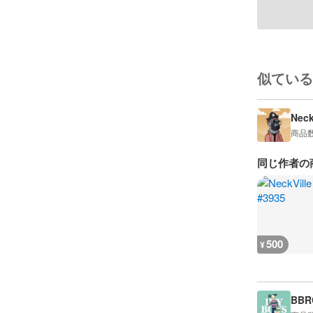
似ている
Neck
商品
同じ作者の
500
¥
BBRC