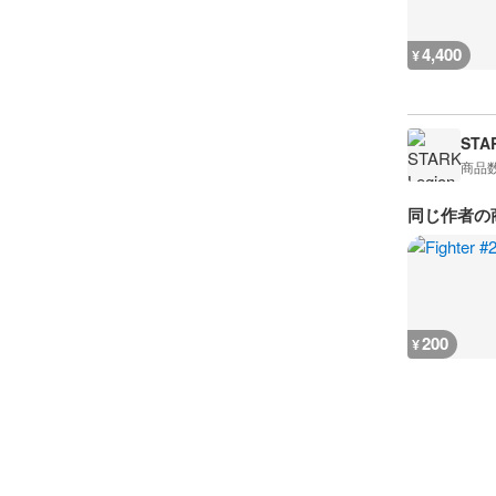
4,400
¥
STA
商品
同じ作者の
200
¥