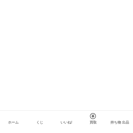
ホーム
くじ
いいね!
買取
持ち物 出品