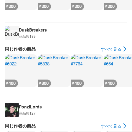
300
300
300
300
¥
¥
¥
¥
DuskBreakers
商品数
189
同じ作者の商品
すべて見る
400
800
400
400
¥
¥
¥
¥
PonziLords
商品数
127
同じ作者の商品
すべて見る