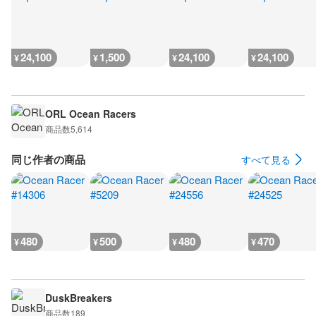
24,100
1,500
24,100
24,100
¥
¥
¥
¥
ORL Ocean Racers
商品数
5,614
同じ作者の商品
すべて見る
480
500
480
470
¥
¥
¥
¥
DuskBreakers
商品数
189