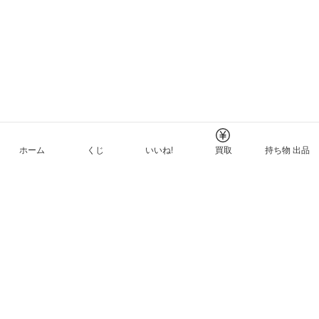
ホーム
くじ
いいね!
買取
持ち物 出品
メルカリNFTについて
ヘルプとガイド
プライバシーと利用規約