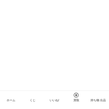
ホーム
くじ
いいね!
買取
持ち物 出品