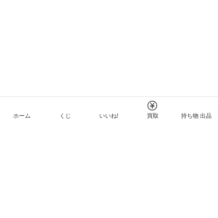
ホーム
くじ
いいね!
買取
持ち物 出品
メルカリNFTについて
ヘルプとガイド