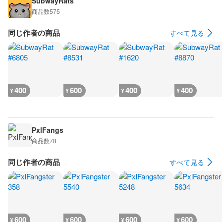
SubwayRats
商品数
575
同じ作者の商品
すべて見る
400
600
400
400
¥
¥
¥
¥
PxlFangs
商品数
78
同じ作者の商品
すべて見る
600
600
600
600
¥
¥
¥
¥