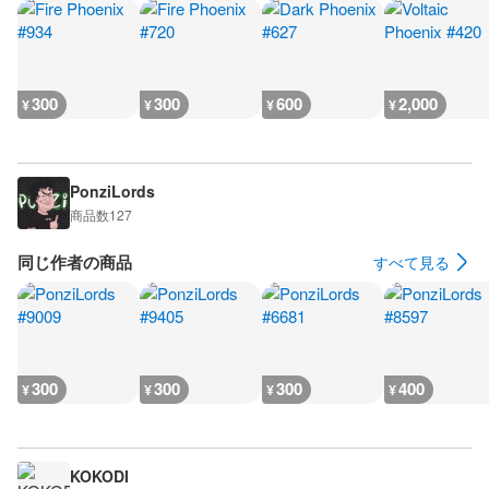
300
300
600
2,000
¥
¥
¥
¥
PonziLords
商品数
127
同じ作者の商品
すべて見る
300
300
300
400
¥
¥
¥
¥
KOKODI