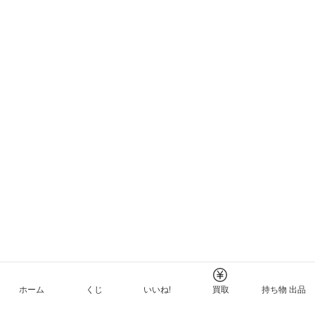
ホーム
くじ
いいね!
買取
持ち物 出品