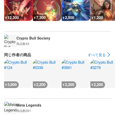
12,300
7,300
2,500
1,200
¥
¥
¥
¥
Crypto Bull Society
商品数
43
同じ作者の商品
すべて見る
3,800
2,200
2,200
2,200
¥
¥
¥
¥
Meta Legends
商品数
261