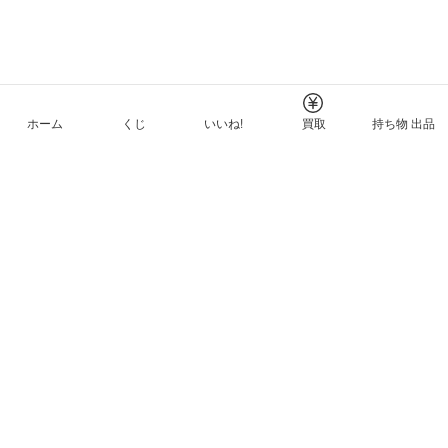
ホーム
くじ
いいね!
買取
持ち物 出品
メルカリNFTについて
ヘルプとガイド
プライバシーと利用規約