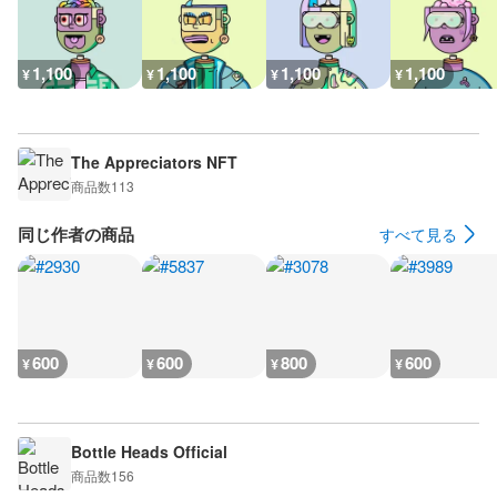
1,100
1,100
1,100
1,100
¥
¥
¥
¥
The Appreciators NFT
商品数
113
同じ作者の商品
すべて見る
600
600
800
600
¥
¥
¥
¥
Bottle Heads Official
商品数
156