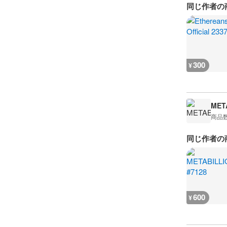
同じ作者の
300
¥
MET
商品
同じ作者の
600
¥