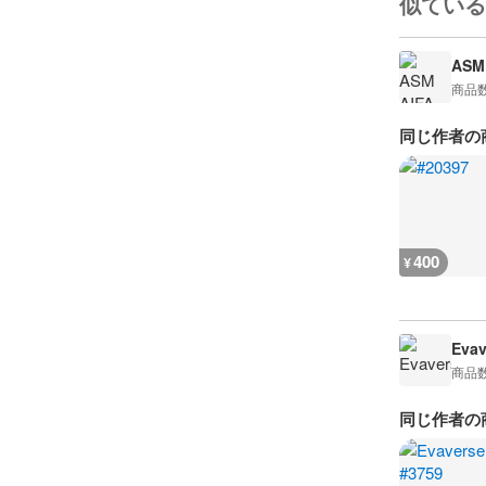
似ている
ASM 
商品
同じ作者の
400
¥
Evav
商品
同じ作者の