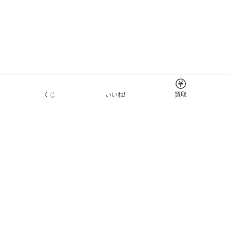
くじ
いいね!
買取
Tについて
イド
ーと利用規約