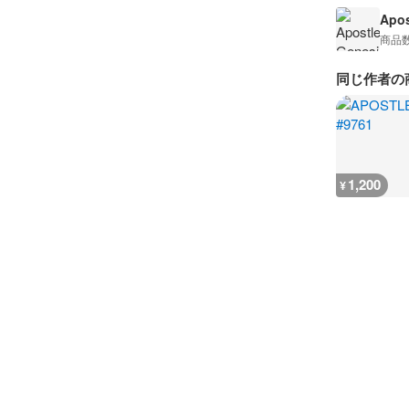
Apos
商品
同じ作者の
1,200
¥