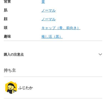
背景
黄
肌
ノーマル
顔
ノーマル
頭
キャップ（青、前向き）
趣味
推し活（黒）
購入の注意点
持ち主
ふじたか