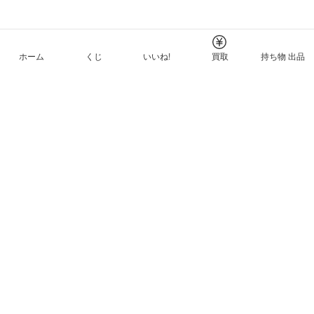
ホーム
くじ
いいね!
買取
持ち物 出品
メルカリNFTについて
ヘルプとガイド
プライバシーと利用規約
© Mercari, Inc.