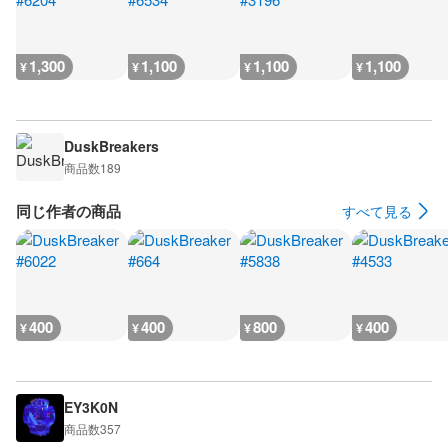
1,300
1,100
1,100
1,100
¥
¥
¥
¥
DuskBreakers
商品数
189
同じ作者の商品
すべて見る
400
400
800
400
¥
¥
¥
¥
EY3K0N
商品数
357