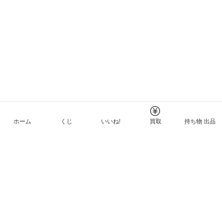
ホーム
くじ
いいね!
買取
持ち物 出品
メルカリNFTについて
ヘルプとガイド