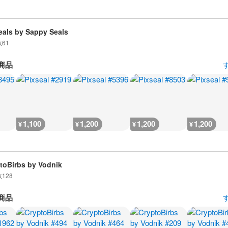
eals by Sappy Seals
数
61
商品
1,100
1,200
1,200
1,200
¥
¥
¥
¥
toBirbs by Vodnik
数
128
商品