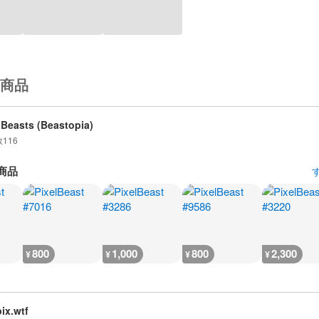
商品
lBeasts (Beastopia)
数
116
商品
800
1,000
800
2,300
¥
¥
¥
¥
pix.wtf