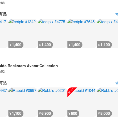
数
88
商品
1,400
1,400
1,400
1,100
¥
¥
¥
¥
ids Rockstars Avatar Collection
数
52
商品
1,100
6,900
600
8,000
¥
¥
¥
¥