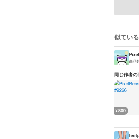
似ている
Pixe
商品
同じ作者の
800
¥
feet