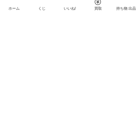
ホーム
くじ
いいね!
買取
持ち物 出品
メルカリNFTについて
ヘルプとガイド
プライバシーと利用規約
© Mercari, Inc.