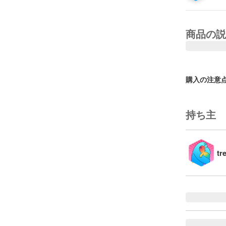
商品の説
購入の注意
持ち主
tr