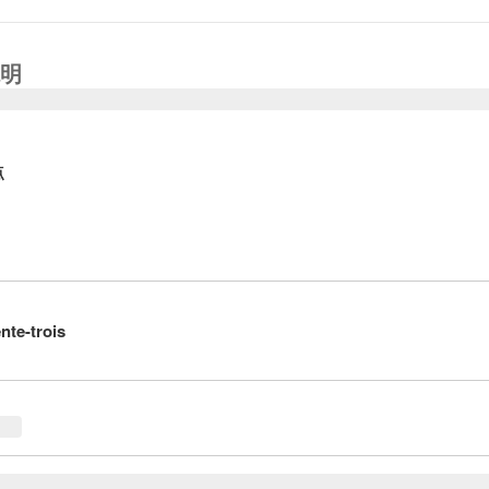
明
点
ente-trois