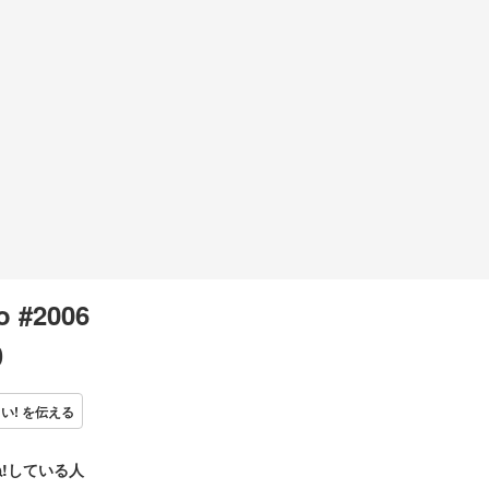
o #2006
0
い! を伝える
!している人