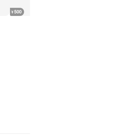
500
3,400
18,200
24,000
¥
¥
¥
¥