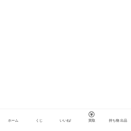
ホーム
くじ
いいね!
買取
持ち物 出品