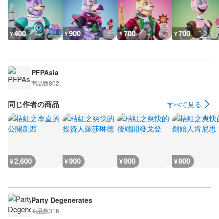
400
900
700
700
¥
¥
¥
¥
PFPAsia
商品数
802
同じ作者の商品
すべて見る
2,600
900
900
900
¥
¥
¥
¥
Party Degenerates
商品数
316