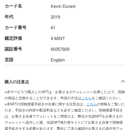
カード名
Kevin Durant
年代
2019
カード番号
61
鑑定評価
9 MINT
認証番号
60357929
言語
English
購入の注意点
※本サービスで購入したNFTは、お客さまのウォレットへ出庫した上で、現物
の商品と交換することができます。申請の方法は
こちら
をご確認ください。
※本NFTの現物償還手続きや出庫に関する注意点は、
こちら
の情報をご覧いた
だき、手続きの内容や配送料金などを必ずご確認ください。現物償還手続き
は、お客さま自身でウォレットをご用意の上、弊社が当該NFTをお客さまの
ウォレットへ送付した後、当該NFT発行者サイトにてお客さま自身で現物償
還手続きをする必要があります。弊社にて本人確認やお客さまの送付先ウォ