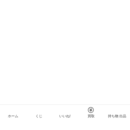
ホーム
くじ
いいね!
買取
持ち物 出品