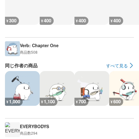
300
400
400
400
¥
¥
¥
¥
Verb: Chapter One
商品数
508
同じ作者の商品
すべて見る
1,000
1,100
700
600
¥
¥
¥
¥
EVERYBODYS
商品数
294